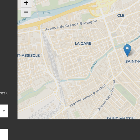
+
−
res).