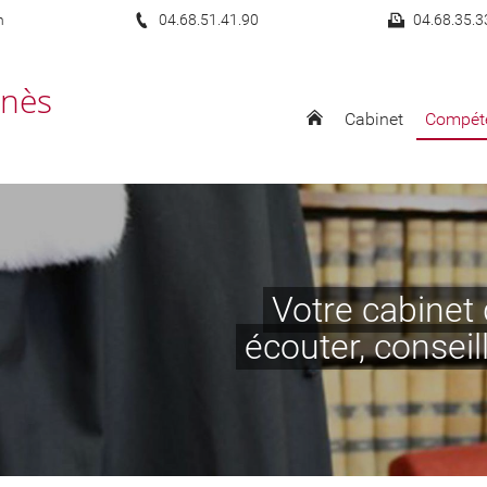
n
04.68.51.41.90
04.68.35.3
gnès
Cabinet
Compét
Votre cabinet 
écouter, conseil