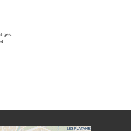
tiges.
t :