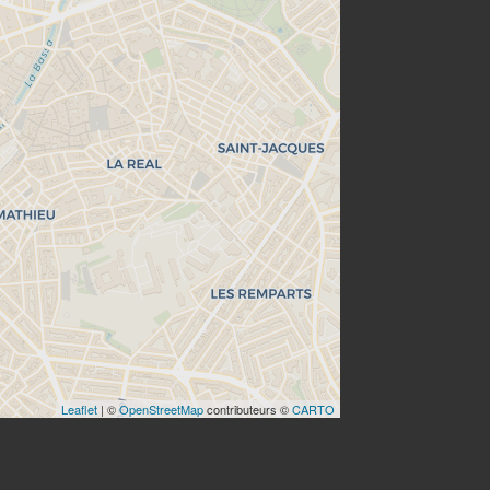
Leaflet
| ©
OpenStreetMap
contributeurs ©
CARTO